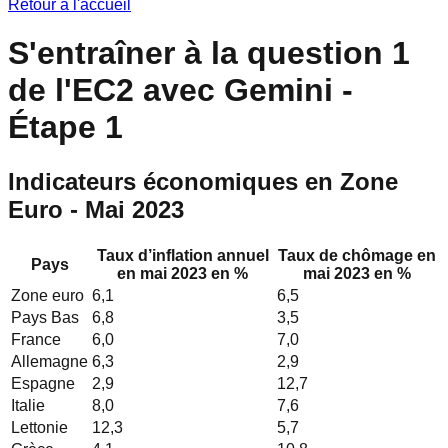
Retour à l'accueil
S'entraîner à la question 1
de l'EC2 avec Gemini
-
Étape
1
Indicateurs économiques en Zone
Euro - Mai 2023
Taux d’inflation annuel
Taux de chômage en
Pays
en mai 2023 en %
mai 2023 en %
Zone euro
6,1
6,5
Pays Bas
6,8
3,5
France
6,0
7,0
Allemagne
6,3
2,9
Espagne
2,9
12,7
Italie
8,0
7,6
Lettonie
12,3
5,7